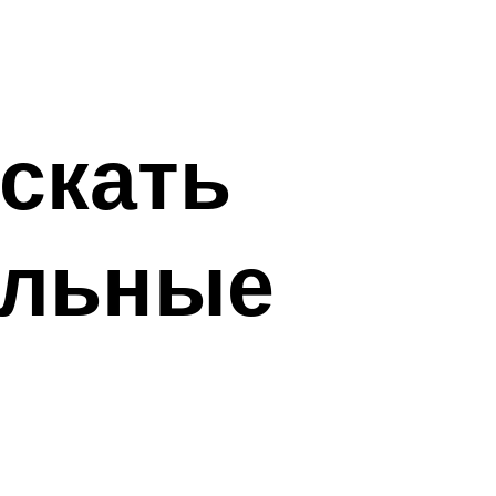
искать
альные