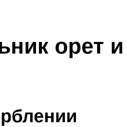
ьник орет и
орблении