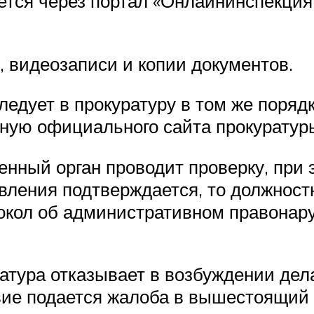
ется через портал «Онлайнинспекция
 видеозаписи и копии документов.
ледует в прокуратуру в том же поряд
ную официального сайта прокуратур
енный орган проводит проверку, при 
явления подтверждается, то должност
окол об административном правонаруш
ратура отказывает в возбуждении де
вие подается жалоба в вышестоящий о