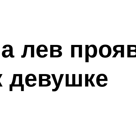
а лев проя
к девушке