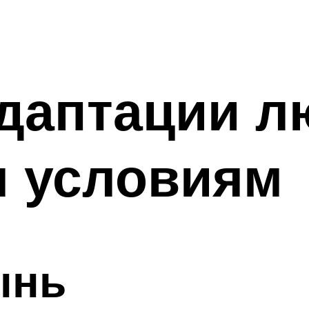
даптации л
 условиям
ынь