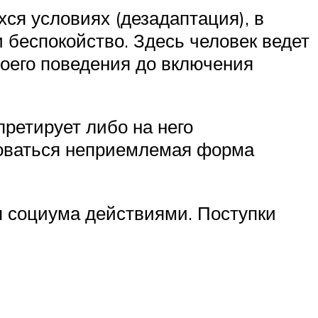
ся условиях (дезадаптация), в
и беспокойство. Здесь человек ведет
воего поведения до включения
претирует либо на него
роваться неприемлемая форма
 социума действиями. Поступки