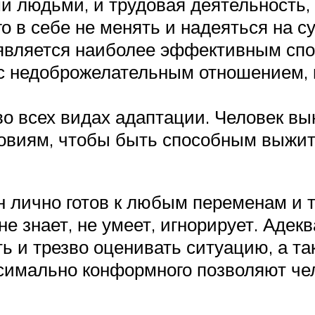
людьми, и трудовая деятельность, и 
о в себе не менять и надеяться на су
 является наиболее эффективным сп
 с недоброжелательным отношением, 
во всех видах адаптации. Человек в
овиям, чтобы быть способным выжит
он лично готов к любым переменам и 
 не знает, не умеет, игнорирует. Аде
ь и трезво оценивать ситуацию, а та
ксимально конформного позволяют че