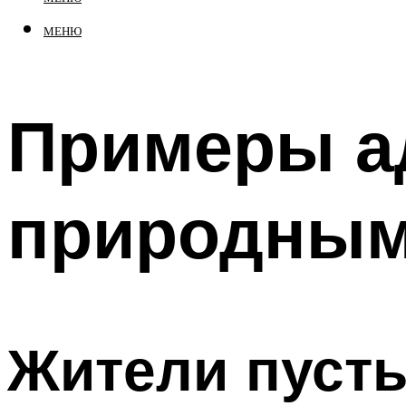
МЕНЮ
Примеры а
природным
Жители пуст