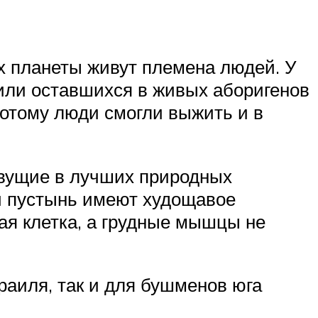
ях планеты живут племена людей. У
или оставшихся в живых аборигенов
потому люди смогли выжить и в
ивущие в лучших природных
ди пустынь имеют худощавое
ная клетка, а грудные мышцы не
раиля, так и для бушменов юга