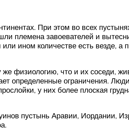
нтинентах. При этом во всех пустын
ишли племена завоевателей и вытесн
 или ином количестве есть везде, а 
 же физиологию, что и их соседи, ж
гает определенные ограничения. Лю
рослойки, у них более плоская груд
уинов пустынь Аравии, Иордании, Из
а.