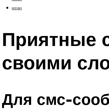
МЕНЮ
Приятные 
своими сл
Для смс-соо