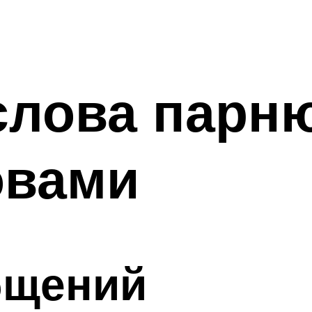
слова парн
овами
бщений