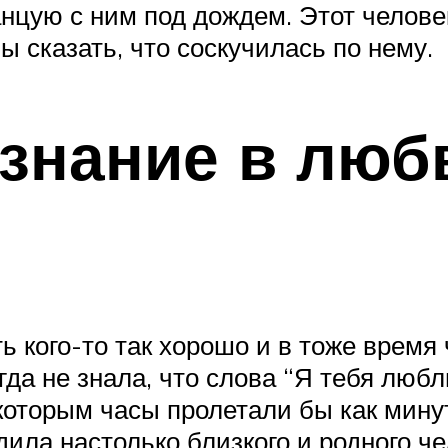
нцую с ним под дождем. Этот челове
 сказать, что соскучилась по нему.
знание в люб
ь кого-то так хорошо и в тоже время 
огда не знала, что слова “Я тебя люб
 которым часы пролетали бы как минут
дила настолько близкого и родного ч