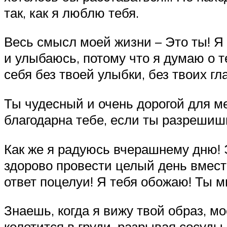
так, как я люблю тебя.
Весь смысл моей жизни – Это ты! Я 
и улыбаюсь, потому что я думаю о т
себя без твоей улыбки, без твоих гл
Ты чудесный и очень дорогой для ме
благодарна тебе, если ты разрешишь
Как же я радуюсь вчерашнему дню! Э
здорово провести целый день вместе
ответ поцелуи! Я тебя обожаю! Ты 
Знаешь, когда я вижу твой образ, м
колотится в груди, разрывая сосуды