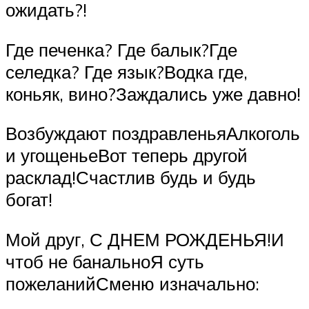
ожидать?!
Где печенка? Где балык?Где
селедка? Где язык?Водка где,
коньяк, вино?Заждались уже давно!
Возбуждают поздравленьяАлкоголь
и угощеньеВот теперь другой
расклад!Счастлив будь и будь
богат!
Мой друг, С ДНЕМ РОЖДЕНЬЯ!И
чтоб не банальноЯ суть
пожеланийСменю изначально: