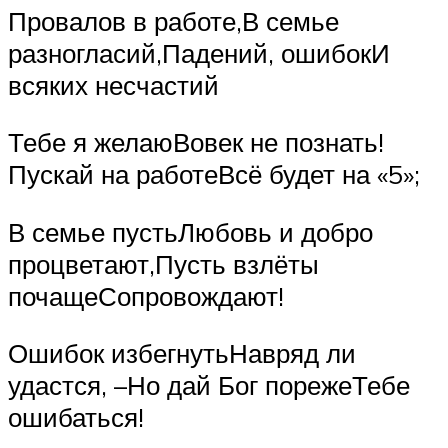
Провалов в работе,В семье
разногласий,Падений, ошибокИ
всяких несчастий
Тебе я желаюВовек не познать!
Пускай на работеВсё будет на «5»;
В семье пустьЛюбовь и добро
процветают,Пусть взлёты
почащеСопровождают!
Ошибок избегнутьНавряд ли
удастся, –Но дай Бог порежеТебе
ошибаться!