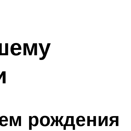
шему
и
нем рождения