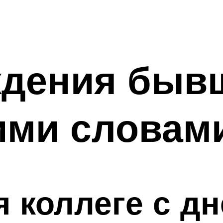
ждения быв
ими словам
 коллеге с д