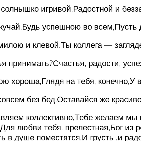
 солнышко игривой,Радостной и безз
кучай,Будь успешною во всем,Пусть 
милою и клевой.Ты коллега — загляд
ья принимать?Счастья, радости, усп
ю хороша,Глядя на тебя, конечно,У в
овсем без бед,Оставайся же красиво
вляем коллективно,Тебе желаем мы 
ля любви тебя, прелестная,Бог из р
ь в душе поместятся,И грусть ,и радо