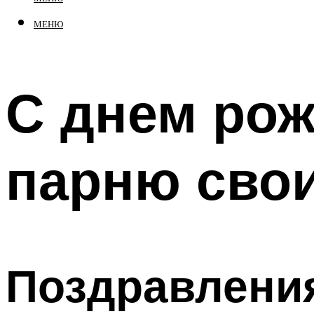
МЕНЮ
С днем ро
парню сво
Поздравления