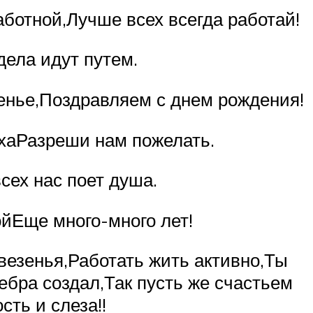
аботной,Лучше всех всегда работай!
дела идут путем.
енье,Поздравляем с днем рождения!
ехаРазреши нам пожелать.
сех нас поет душа.
йЕще много-много лет!
везенья,Работать жить активно,Ты
ебра создал,Так пусть же счастьем
сть и слеза!!