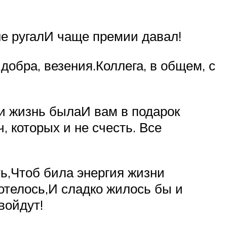
не ругалИ чаще премии давал!
обра, везения.Коллега, в общем, с
и жизнь былаИ вам в подарок
, которых и не счесть. Все
ть,Чтоб била энергия жизни
хотелось,И сладко жилось бы и
войдут!