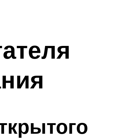
тателя
ания
ткрытого