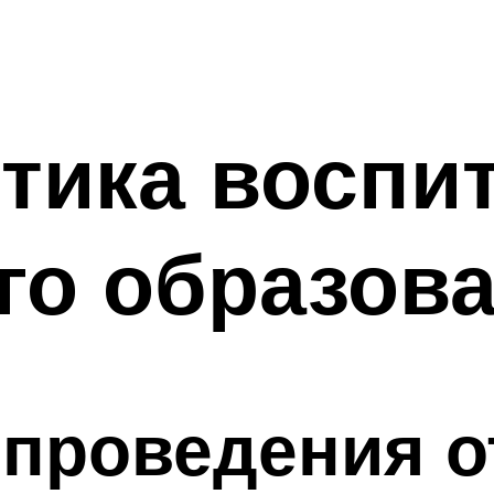
тика воспи
го образов
проведения о