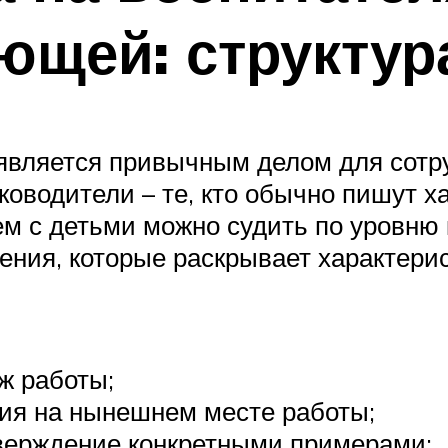
ющей: структур
является привычным делом для сотр
оводители – те, кто обычно пишут х
нем с детьми можно судить по уровн
дения, которые раскрывает характери
ж работы;
ния на нынешнем месте работы;
верждение конкретными примерами;