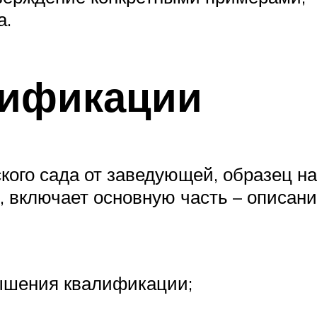
а.
лификации
кого сада от заведующей, образец н
 включает основную часть – описан
вышения квалификации;