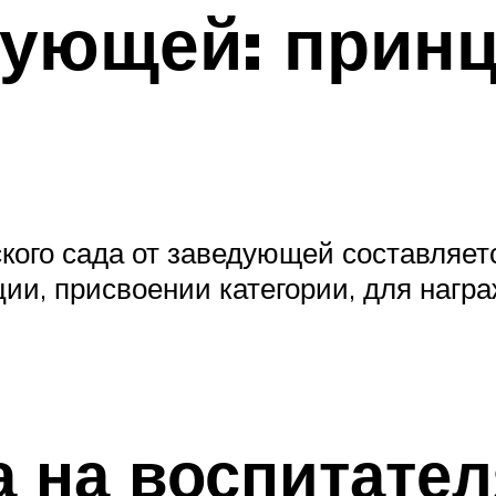
дующей: прин
кого сада от заведующей составляет
ции, присвоении категории, для нагр
 на воспитател