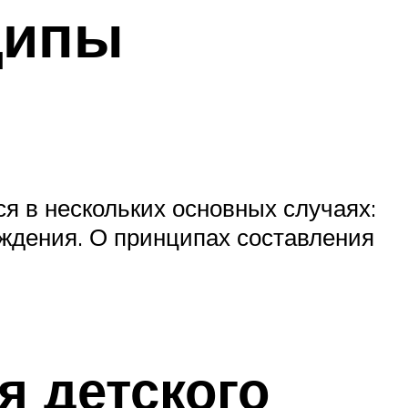
ципы
ся в нескольких основных случаях:
аждения. О принципах составления
я детского