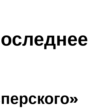
последнее
сперского»