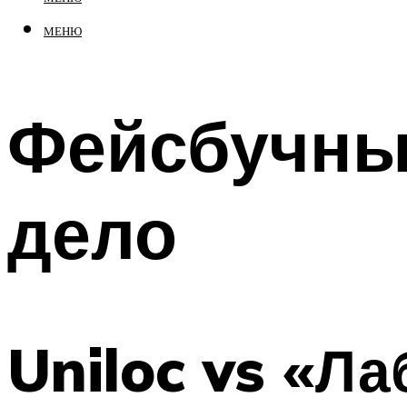
МЕНЮ
Фейсбучны
дело
Uniloc vs «Л