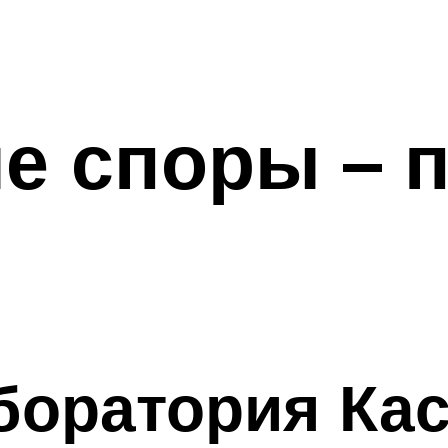
е споры – 
аборатория Ка