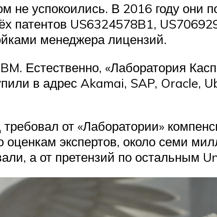
м не успокоились. В 2016 году они п
рёх патентов US6324578B1, US7069
ойками менеджера лицензий.
 IBM. Естественно, «Лаборатория Кас
или в адрес Akamai, SAP, Oracle, Ub
ц требовал от «Лаборатории» компен
о оценкам экспертов, около семи мил
али, а от претензий по остальным Uni