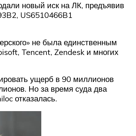
одали новый иск на ЛК, предъявив
293B2, US6510466B1
перского» не была единственным
isoft, Tencent, Zendesk и многих
сировать ущерб в 90 миллионов
лионов. Но за время суда два
loc отказалась.