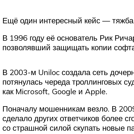
Ещё один интересный кейс — тяжба 
В 1996 году её основатель Рик Рич
позволявший защищать копии софта 
В 2003-м Uniloc создала сеть доче
потянулась череда троллинговых суд
как Microsoft, Google и Apple.
Поначалу мошенникам везло. В 2009 
сделало других ответчиков более сг
со страшной силой скупать новые па