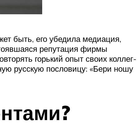
жет быть, его убедила медиация,
устоявшаяся репутация фирмы
повторять горький опыт своих коллег-
ную русскую пословицу: «Бери ношу
ентами?