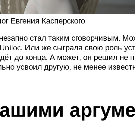
лог Евгения Касперского
незапно стал таким сговорчивым. Мо
Uniloc. Или же сыграла свою роль 
идёт до конца. А может, он решил не 
льно усвоил другую, не менее извест
 вашими аргум