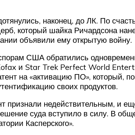
 дотянулись, наконец, до ЛК. По счас
щерб, который шайка Ричардсона нан
пании объявили ему открытую войну.
 спорам США обратились одновременно
fax и Star Trek Perfect World Enter
ент на «активацию ПО», который, по 
аутентификацию своих продуктов.
нт признали недействительным, и ещё
ешение суда вступило в силу. В обще
тории Касперского».