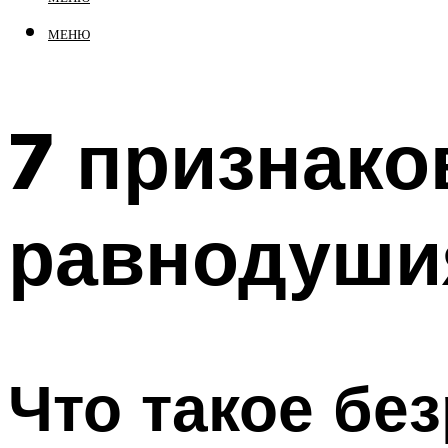
МЕНЮ
7 признако
равнодуши
Что такое бе