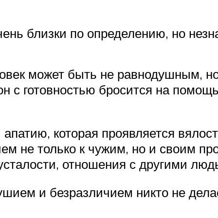
ень близки по определению, но незн
овек может быть не равнодушным, но
он с готовностью бросится на помощ
 апатию, которая проявляется вялост
м не только к чужим, но и своим пр
усталости, отношения с другими люд
ушием и безразличием никто не дела