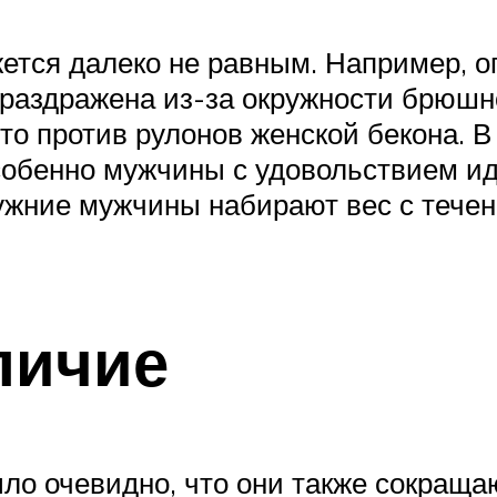
жется далеко не равным. Например, 
раздражена из-за окружности брюшно
-то против рулонов женской бекона. 
собенно мужчины с удовольствием ид
мужние мужчины набирают вес с тече
личие
ло очевидно, что они также сокращаю