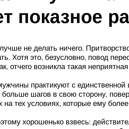
т показное р
лучше не делать ничего. Притворств
ать. Хотя это, безусловно, повод пе
так, отчего возникла такая неприятна
мужчины практикуют с единственной 
я больше шагов в свою сторону, пове
х на тех условиях, которые ему боле
этому хорошенько взвесь: действите