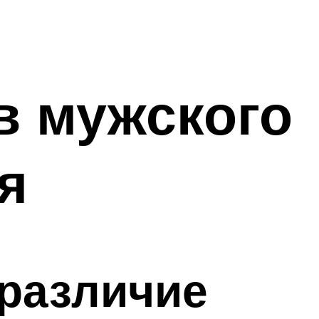
в мужского
я
зразличие