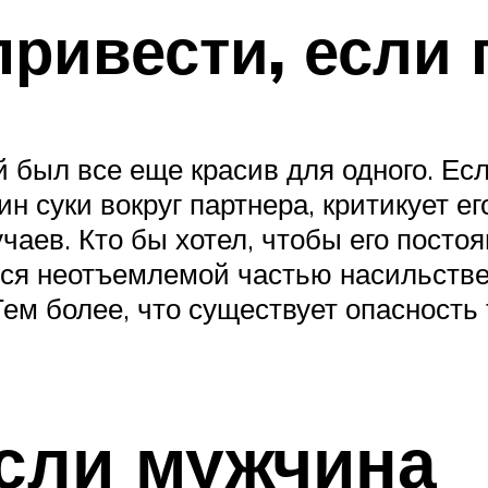
привести, если 
ой был все еще красив для одного. Ес
н суки вокруг партнера, критикует ег
аев. Кто бы хотел, чтобы его постоя
ся неотъемлемой частью насильстве
м более, что существует опасность т
если мужчина