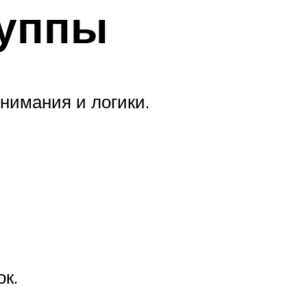
руппы
внимания и логики.
ок.