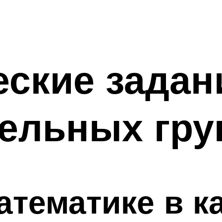
ские задан
тельных гру
атематике в к