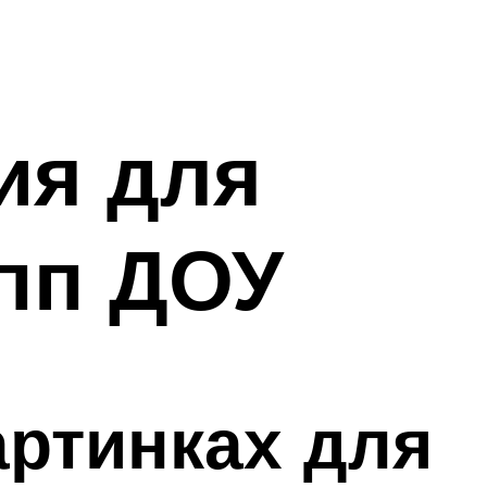
ия для
пп ДОУ
артинках для