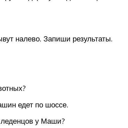
ывут налево. Запиши результаты.
ивотных?
ашин едет по шоссе.
ь леденцов у Маши?