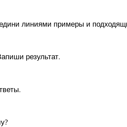
едини линиями примеры и подходящи
Запиши результат.
тветы.
му?