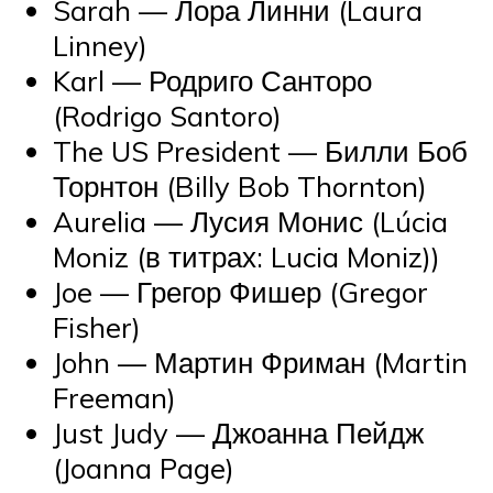
Sarah — Лора Линни (Laura
Linney)
Karl — Родриго Санторо
(Rodrigo Santoro)
The US President — Билли Боб
Торнтон (Billy Bob Thornton)
Aurelia — Лусия Монис (Lúcia
Moniz (в титрах: Lucia Moniz))
Joe — Грегор Фишер (Gregor
Fisher)
John — Мартин Фриман (Martin
Freeman)
Just Judy — Джоанна Пейдж
(Joanna Page)