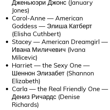
Дженьюэри Джонс (January
Jones)
Carol-Anne — American
Goddess — Элиша Катберт
(Elisha Cuthbert)
Stacey — American Dreamgirl —
Ивана Миличевич (Ivana
Milicevic)
Harriet — the Sexy One —
Шеннон Элизабет (Shannon
Elizabeth)
Carla — the Real Friendly One —
Дениз Ричардс (Denise
Richards)