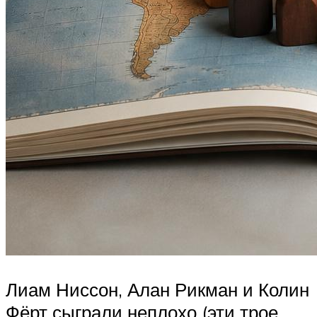
Лиам Ниссон, Алан Рикман и Колин
Фёрт сыграли неплохо (эти трое,