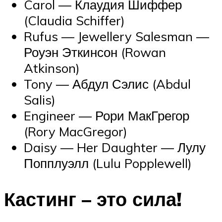
Carol — Клаудия Шиффер
(Claudia Schiffer)
Rufus — Jewellery Salesman —
Роуэн Эткинсон (Rowan
Atkinson)
Tony — Абдул Сэлис (Abdul
Salis)
Engineer — Рори МакГрегор
(Rory MacGregor)
Daisy — Her Daughter — Лулу
Попплуэлл (Lulu Popplewell)
Кастинг – это сила!