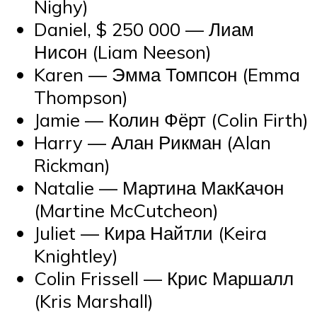
Nighy)
Daniel, $ 250 000 — Лиам
Нисон (Liam Neeson)
Karen — Эмма Томпсон (Emma
Thompson)
Jamie — Колин Фёрт (Colin Firth)
Harry — Алан Рикман (Alan
Rickman)
Natalie — Мартина МакКачон
(Martine McCutcheon)
Juliet — Кира Найтли (Keira
Knightley)
Colin Frissell — Крис Маршалл
(Kris Marshall)