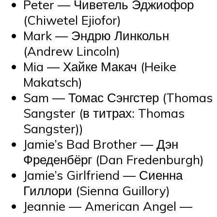
Peter — Чиветель Эджиофор
(Chiwetel Ejiofor)
Mark — Эндрю Линкольн
(Andrew Lincoln)
Mia — Хайке Макач (Heike
Makatsch)
Sam — Томас Сэнгстер (Thomas
Sangster (в титрах: Thomas
Sangster))
Jamie’s Bad Brother — Дэн
Фреденбёрг (Dan Fredenburgh)
Jamie’s Girlfriend — Сиенна
Гиллори (Sienna Guillory)
Jeannie — American Angel —