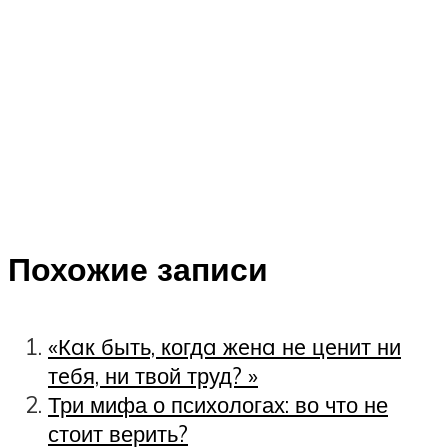
Похожие записи
«Кaк быть, когдa жeнa нe цeнит ни
тeбя, ни твой труд? »
Три мифа о психологах: во что не
стоит верить?