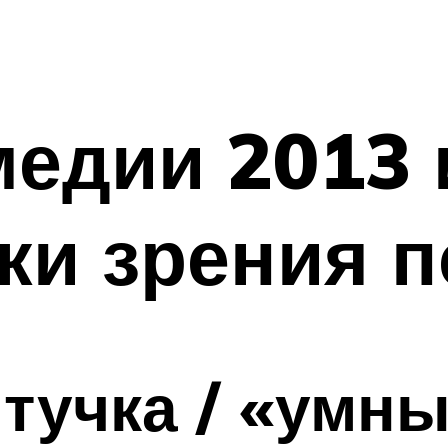
едии 2013 
чки зрения 
тучка / «умн