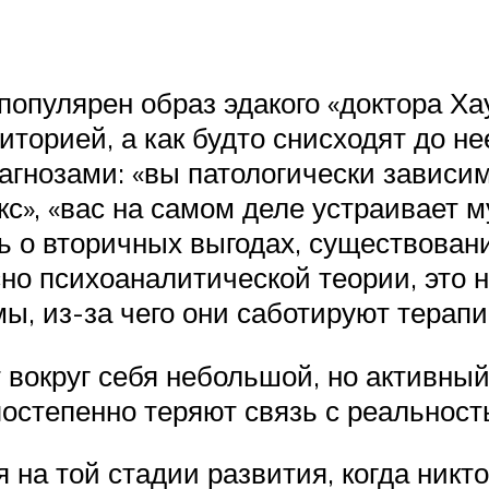
популярен образ эдакого «доктора Ха
иторией, а как будто снисходят до н
гнозами: «вы патологически зависимы
с», «вас на самом деле устраивает 
ь о вторичных выгодах, существован
асно психоаналитической теории, эт
ы, из-за чего они саботируют терапи
 вокруг себя небольшой, но активный
постепенно теряют связь с реальност
 на той стадии развития, когда никто