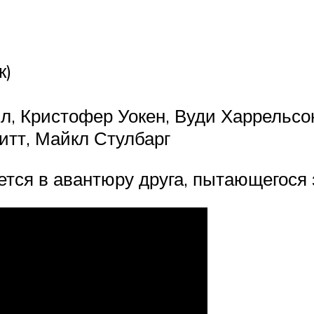
к)
л, Кристофер Уокен, Вуди Харрельсо
итт, Майкл Стулбарг
ется в авантюру друга, пытающегося 