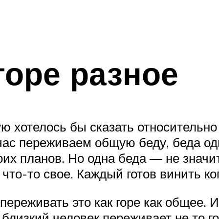
горе разное
ю хотелось бы сказать относительно 
ас переживаем общую беду, беда одн
оих планов. Но одна беда — не значит,
 что-то свое. Каждый готов винить ко
переживать это как горе как общее. И
 близкий человек переживает не то го