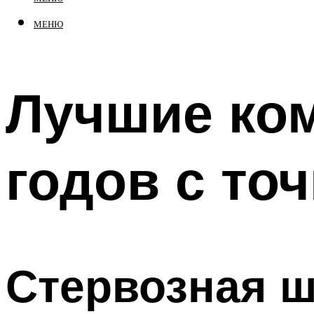
МЕНЮ
Лучшие ком
годов с то
Стервозная ш