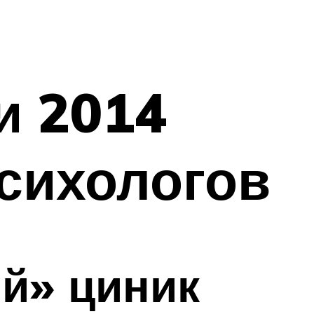
и 2014
психологов
ый» циник