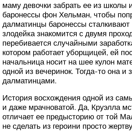
маму девочки забрать ее из школы 
баронессы фон Хельман, чтобы попр
далматинцы баронессы сталкивают м
злодейка знакомится с двумя прохо
перебивается случайными заработка
котором работает уборщицей, ей по
начальница носит на шее кулон мате
одной из вечеринок. Тогда-то она и
далматинцами.
История восхождения одной из самы
и даже мрачноватой. Да, Круэлла мс
отличает ее предысторию от той Ма
не сделать из героини просто жертв