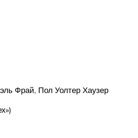
эль Фрай, Пол Уолтер Хаузер
х»)