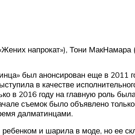
 «Жених напрокат»), Тони МакНамара 
инца» был анонсирован еще в 2011 го
выступила в качестве исполнительно
ько в 2016 году на главную роль был
чале съемок было объявлено только 
тремя далматинцами.
ебенком и шарила в моде, но ее скл