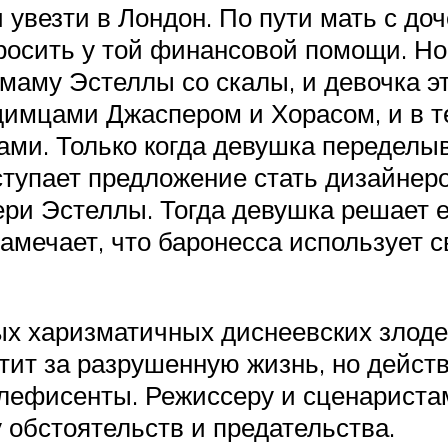
и увезти в Лондон. По пути мать с д
осить у той финансовой помощи. Но
аму Эстеллы со скалы, и девочка эт
димцами Джаспером и Хорасом, и в 
ми. Только когда девушка переделыва
ступает предложение стать дизайнер
ри Эстеллы. Тогда девушка решает е
 замечает, что баронесса использует
х харизматичных диснеевских злодее
тит за разрушенную жизнь, но дейст
лефисенты. Режиссеру и сценаристам
у обстоятельств и предательства.