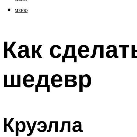
МЕНЮ
Как сделат
шедевр
Круэлла