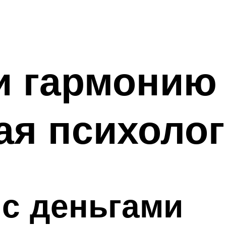
и гармонию
ая психоло
с деньгами