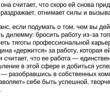
на считает, что скоро ей снова приде
 раздражает, отнимает силы и вызыва
нс, если подумать о том, чем вы де
 дилемму: бросить работу из-за того
еть тяготы профессиональной карье
на «держится» за работу, которая ей
 считает, что ее работа — единствен
шление в этой сфере и добиться ус
 — разобравшись в собственных ком
озволяет» себе быть успешной, творч
.