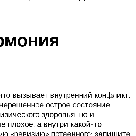
армония
 что вызывает внутренний конфликт.
 нерешенное острое состояние
изического здоровья, но и
е плохое, а внутри какой-то
шую «ревизию» потаенного: запишите