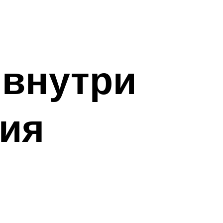
 внутри
гия