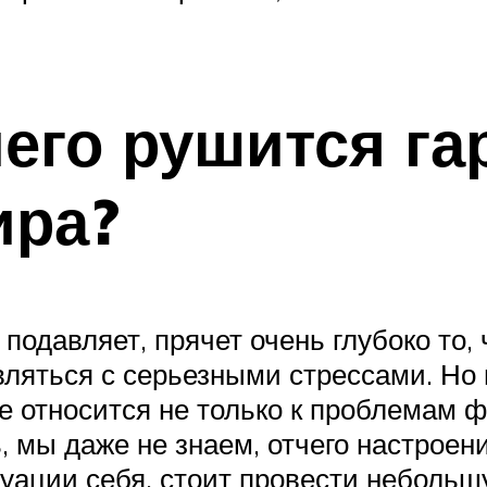
чего рушится г
ира?
 подавляет, прячет очень глубоко то,
вляться с серьезными стрессами. Но
е относится не только к проблемам ф
, мы даже не знаем, отчего настроени
туации себя, стоит провести неболь