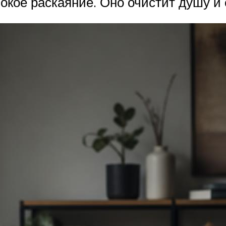
окое раскаяние. Оно очистит душу и 