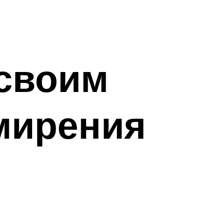
 своим
мирения