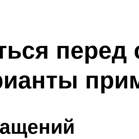
ться перед
рианты при
ращений