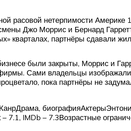
ной расовой нетерпимости Америке 1
мены Джо Моррис и Бернард Гарретт
лых» кварталах, партнёры сдавали ж
бизнесе были закрыты, Моррис и Гар
 фирмы. Сами владельцы изображали
процветало, пока партнёры не задума
ЖанрДрама, биографияАктерыЭнтони 
 7.1, IMDb – 7.3Возрастные ограни