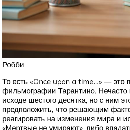
Робби
То есть «Once upon a time…» — это 
фильмографии Тарантино. Нечасто м
исходе шестого десятка, но с ним э
предположить, что решающим факто
реагировать на изменения мира и и
«Мертвые не умирают», либо впадат