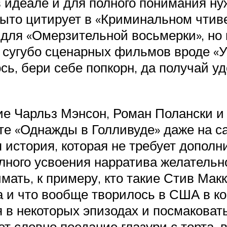
 в идеале и для полного понимания н
рыто цитирует в «Криминальном чтив
для «Омерзительной восьмерки», но 
 сугубо сценарных фильмов вроде «У
ось, бери себе попкорн, да получай у
ие Чарльз Мэнсон, Роман Полански и 
те «Однажды в Голливуде» даже на с
история, которая не требует дополни
олного усвоения нарратива желательн
мать, к примеру, кто такие Стив Мак
 и что вообще творилось в США в конц
я в некоторых эпизодах и посмаковат
т словно поедание глазури с торта, 