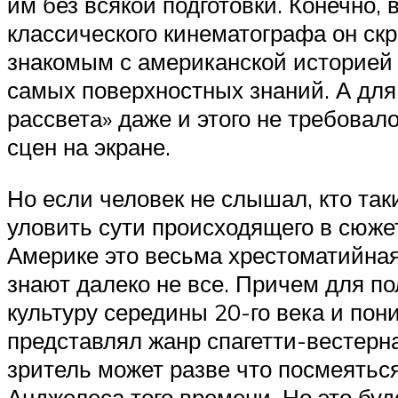
им без всякой подготовки. Конечно,
классического кинематографа он ск
знакомым с американской историей 
самых поверхностных знаний. А для
рассвета» даже и этого не требовал
сцен на экране.
Но если человек не слышал, кто так
уловить сути происходящего в сюже
Америке это весьма хрестоматийная 
знают далеко не все. Причем для п
культуру середины 20-го века и пони
представлял жанр спагетти-вестерна
зритель может разве что посмеятьс
Анджелеса того времени. Но это буде