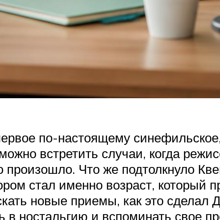
первое по-настоящему синефильское,
ожно встретить случаи, когда режис
то произошло. Что же подтолкнуло К
ром стал именно возраст, который п
скать новые приемы, как это сделал
ь в ностальгию и вспоминать свое пр