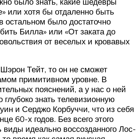
ужно было знать, какие шедевры
е» или хотя бы отдаленно быть
в остальном было достаточно
бить Билла» или «От заката до
довольствия от веселых и кровавых
Шэрон Тейт, то он не сможет
амом примитивном уровне. В
тельных пояснений, а у нас о ней
о глубоко знать телевизионную
куин и Серджо Корбуччи, что из себя
е 60-х годов. Без всего этого
ь виды идеально воссозданного Лос-
в то время как самая вкусная