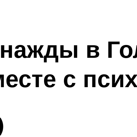
нажды в Го
есте с пси
)