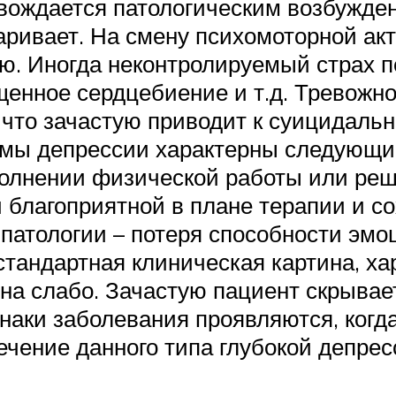
вождается патологическим возбужде
варивает. На смену психомоторной ак
 Иногда неконтролируемый страх пе
щенное сердцебиение и т.д. Тревожн
 что зачастую приводит к суицидал
мы депрессии характерны следующие
полнении физической работы или реш
й благоприятной в плане терапии и 
патологии – потеря способности эмо
тандартная клиническая картина, ха
на слабо. Зачастую пациент скрывае
наки заболевания проявляются, когда
 Лечение данного типа глубокой депре