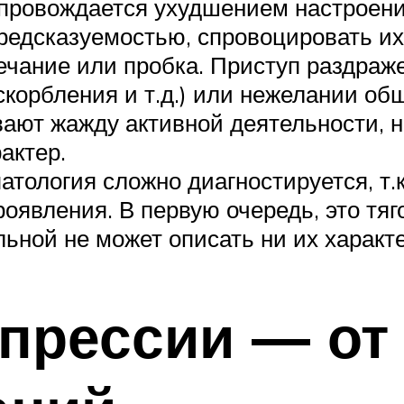
провождается ухудшением настроения
редсказуемостью, спровоцировать их
ечание или пробка. Приступ раздраж
скорбления и т.д.) или нежелании об
ают жажду активной деятельности, но
актер.
тология сложно диагностируется, т.
роявления. В первую очередь, это т
льной не может описать ни их характ
прессии — от