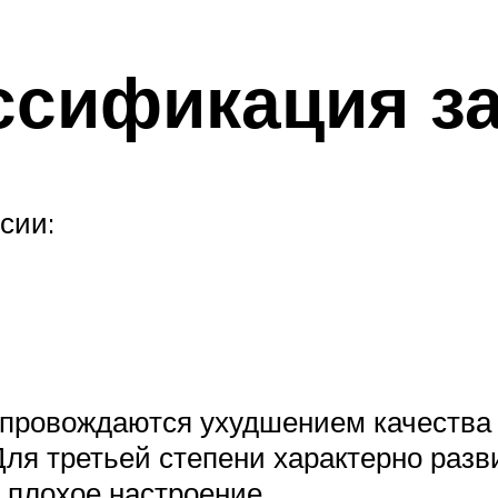
ссификация з
сии:
опровождаются ухудшением качества 
Для третьей степени характерно разв
и плохое настроение.