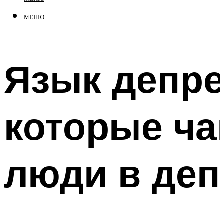
МЕНЮ
Язык депре
которые ча
люди в де