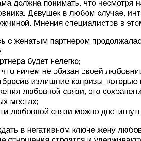
ма должна понимать, что несмотря на
овника. Девушек в любом случае, ин
ужчиной. Мнения специалистов в это
зь с женатым партнером продолжалас
;
ртнера будет нелегко;
, что ничем не обязан своей любовни
бросив излишние капризы, которые н
жения любовной связи, это сохранени
ых местах;
ти любовной связи можно достигнут
ждать в негативном ключе жену любов
ые отношения строятся и удерживают