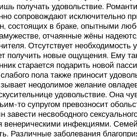
лишь получать удовольствие. Романт
янно сопровождают исключительно п
, состоящих в браке, опытными люб
замужестве, отчаянные жёны надеютс
нителя. Отсутствует необходимость 
чет получить новые ощущения. Ему т
анник старается подарить новой пас
слабого пола также приносит удовол
ызывает неодолимое желание овладе
скусительнице удовольствие. Она чу
чьим-то супругом превозносит обольс
 завести несвободного сексуального
 венерическими инфекциями. Семейн
ть. Различные заболевания благопри