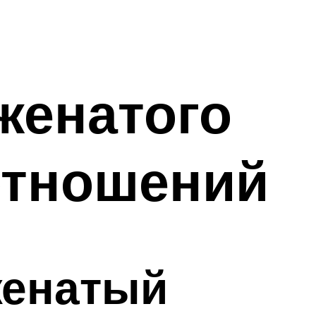
женатого
отношений
женатый