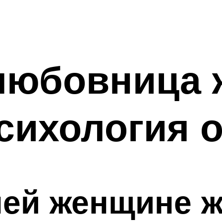
любовница 
сихология 
ней женщине 