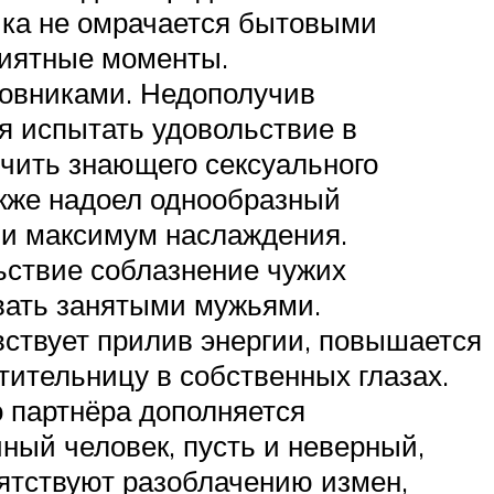
ика не омрачается бытовыми
риятные моменты.
овниками. Недополучив
я испытать удовольствие в
учить знающего сексуального
акже надоел однообразный
сии максимум наслаждения.
ьствие соблазнение чужих
вать занятыми мужьями.
вствует прилив энергии, повышается
тительницу в собственных глазах.
 партнёра дополняется
ый человек, пусть и неверный,
ятствуют разоблачению измен,