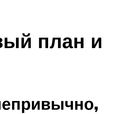
вый план и
непривычно,