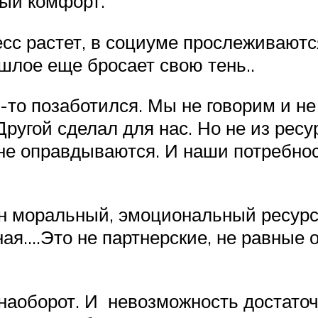
ный комфорт.
есс растет, в социуме прослеживают
шлое еще бросает свою тень..
то-то позаботился. Мы не говорим и н
Другой сделал для нас. Но не из ресу
не оправдываются. И наши потребнос
ен моральный, эмоциональный ресурс.
ая….Это не партнерские, не равные о
 наоборот. И невозможность достаточ