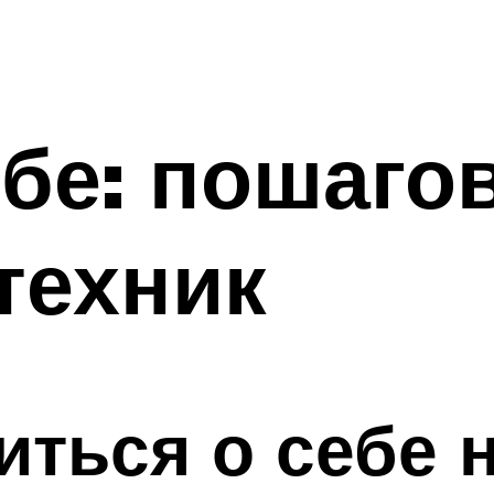
ебе: пошаго
техник
иться о себе 