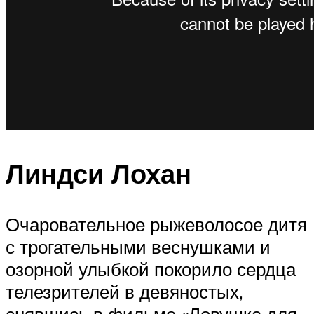
Линдси Лохан
Очаровательное рыжеволосое дитя
с трогательными веснушками и
озорной улыбкой покорило сердца
телезрителей в девяностых,
снявшись в фильме «Ловушка для