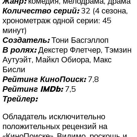
Жанр:
комедия, мелодрама, драма
Количество серий:
32 (4 сезона,
хронометраж одной серии: 45
минут)
Создатель:
Тони Басгэллоп
В ролях:
Декстер Флетчер, Тэмзин
Аутуэйт, Майкл Обиора, Макс
Бисли
Рейтинг КиноПоиск:
7,8
Рейтинг IMDb:
7,5
Трейлер:
Обладатель исключительно
положительных рецензий на
«КиноПоиске». Видимо, роскошь и