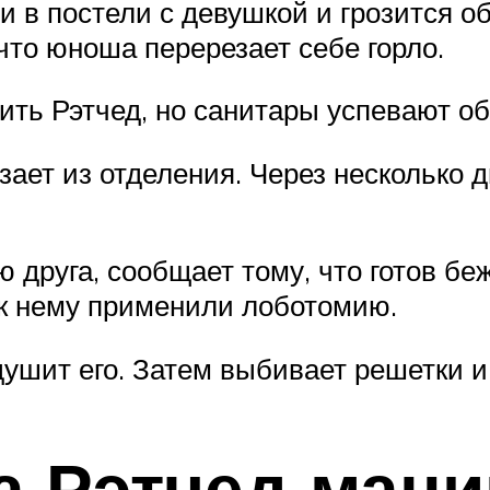
 в постели с девушкой и грозится об
что юноша перерезает себе горло.
ть Рэтчед, но санитары успевают об
ает из отделения. Через несколько 
друга, сообщает тому, что готов бе
 к нему применили лоботомию.
душит его. Затем выбивает решетки и 
а Рэтчед мани