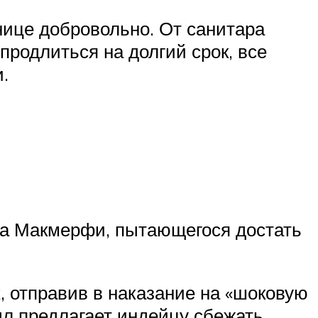
нице добровольно. От санитара
продлиться на долгий срок, все
.
. На Макмерфи, пытающегося достать
, отправив в наказание на «шоковую
дл предлагает индейцу сбежать