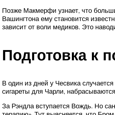
Позже Макмерфи узнает, что больши
Вашингтона ему становится известно
зависит от воли медиков. Это навод
Подготовка к п
В один из дней у Чесвика случается
сигареты для Чарли, набрасываются
За Рэндла вступается Вождь. Но са
терапию». Тут выясняется, что Бром