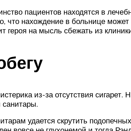
нство пациентов находятся в лечеб
, что нахождение в больнице может 
ит героя на мысль сбежать из клиники
обегу
 истерика из-за отсутствия сигарет
 санитары.
нитарам удается скрутить подопечных
ден вовсе не глухонемой и тогда Рэн