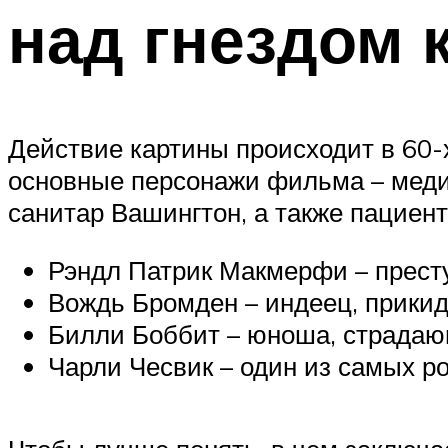
над гнездом 
Действие картины происходит в 60-х
основные персонажи фильма – медиц
санитар Вашингтон, а также пациент
Рэндл Патрик Макмерфи – прест
Вождь Бромден – индеец, прик
Билли Боббит – юноша, страдаю
Чарли Чесвик – один из самых р