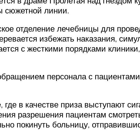
ется в драме Пролетая над гнездом к
ы сюжетной линии.
ое отделение лечебницы для провед
еревается избежать наказания, симу
ается с жесткими порядками клиники,
ращением персонала с пациентами.
, где в качестве приза выступают сиг
ения разрешения пациентам смотреть
ьно покинуть больницу, отправившис