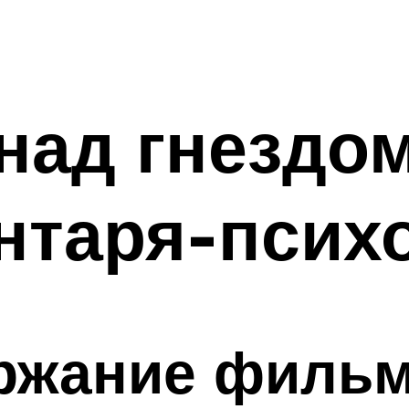
над гнездом
нтаря-псих
ержание фильм