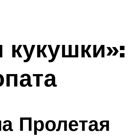
 кукушки»:
опата
а Пролетая