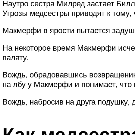
Наутро сестра Милред застает Билли
Угрозы медсестры приводят к тому, 
Макмерфи в ярости пытается задуши
На некоторое время Макмерфи исчез
палату.
Вождь, обрадовавшись возвращению 
на лбу у Макмерфи и понимает, что
Вождь, набросив на друга подушку, 
Как медсестр