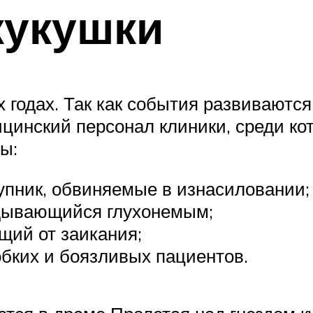
кукушки
 годах. Так как события развиваются
инский персонал клиники, среди ко
ы:
упник, обвиняемые в изнасиловании;
идывающийся глухонемым;
щий от заикания;
обких и боязливых пациентов.