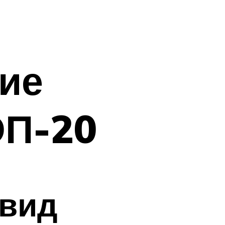
ие
ОП-20
эвид