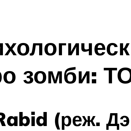
ихологическ
о зомби: Т
Rabid (реж. Д