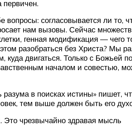
а первичен.
 вопросы: согласовывается ли то, чт
росает нам вызовы. Сейчас множеств
клетки, генная модификация — чего т
 этом разобраться без Христа? Мы р
м, куда двигаться. Только с Божьей
равственным началом и совестью, мож
 разума в поисках истины» пишет, ч
ловек, тем выше должен быть его ду
х. Это чрезвычайно здравая мысль