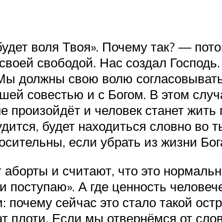
будет воля Твоя». Почему так? — пото
своей свободой. Нас создал Господь
. Мы должны свою волю согласовыват
ашей совестью и с Богом. В этом слу
не произойдёт и человек станет жить 
удится, будет находиться словно во т
носительны, если убрать из жизни Бог
 аборты и считают, что это нормаль
к и поступаю». А где ценность челове
: почему сейчас это стало такой ост
ат плоти. Если мы отвернёмся от сло