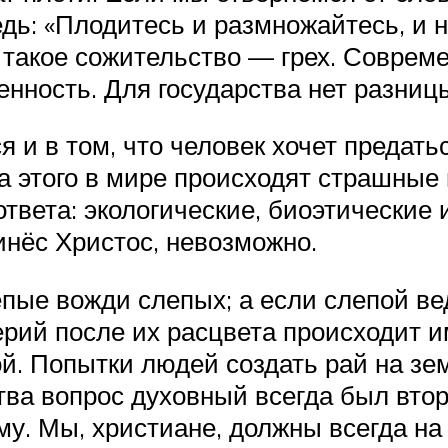
дь: «Плодитесь и размножайтесь, и н
о такое сожительство — грех. Совре
нность. Для государства нет разницы,
 и в том, что человек хочет предать
а этого в мире происходят страшные 
ответа: экологические, биоэтические 
инёс Христос, невозможно.
пые вожди слепых; а если слепой вед
перий после их расцвета происходит и
ой. Попытки людей создать рай на з
тва вопрос духовный всегда был втор
му. Мы, христиане, должны всегда на