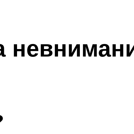
а невниман
?