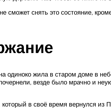
о не сможет снять это состояние, кро
ржание
а одиноко жила в старом доме в неб
очернели, везде было мрачно и неу
который в своё время вернулся из Пе