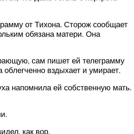
грамму от Тихона. Сторож сообщает
ольким обязана матери. Она
рающую, сам пишет ей телеграмму
а облегченно вздыхает и умирает.
уха напомнила ей собственную мать.
и.
идел, как вор.