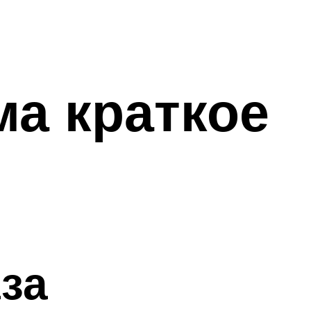
ма краткое
за