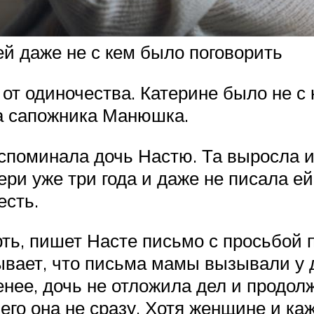
ей даже не с кем было поговорить
а от одиночества. Катерине было не с
ка сапожника Манюшка.
споминала дочь Настю. Та выросла и
ери уже три года и даже не писала е
есть.
ть, пишет Насте письмо с просьбой п
ывает, что письма мамы вызывали у 
менее, дочь не отложила дел и продо
его она не сразу. Хотя женщине и каж