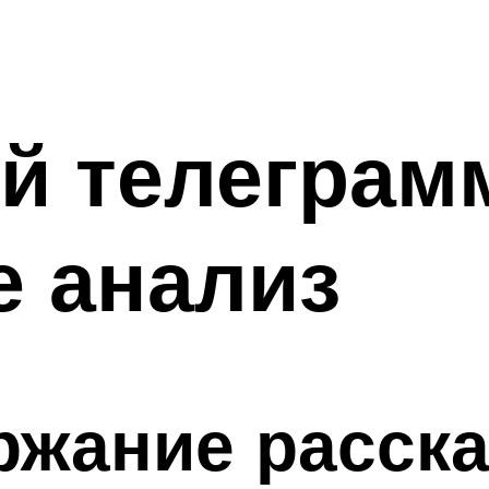
й телеграм
е анализ
ржание расска