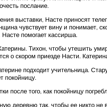
рочесть послание.
дения выставки, Насте приносят теле
нщина чувствует вину и понимает, ск
. Насте помогает кассирша.
Катерины. Тихон, чтобы утешить уми
тся о скором приезде Насти. Катерин
Катерине подходит учительница. Стар
т покойницу.
ки после того, как покойницу погребл
ую деревню так, чтобы ее никто не в