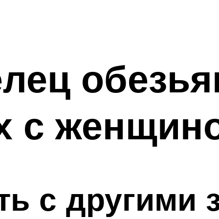
лец обезья
х с женщин
ь с другими 