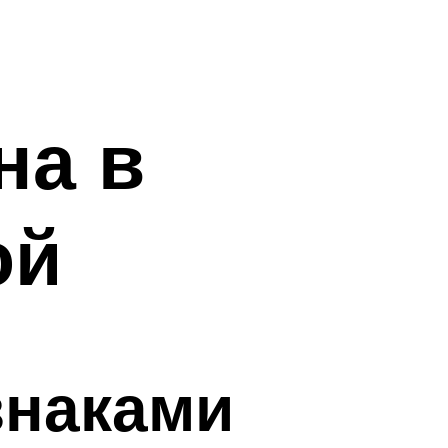
на в
ой
знаками