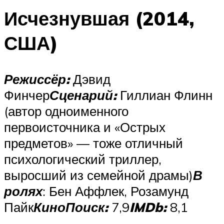
Исчезнувшая (2014,
США)
Режиссёр:
Дэвид
Финчер
Сценарий:
Гиллиан Флинн
(автор одноименного
первоисточника и «Острых
предметов» — тоже отличный
психологический триллер,
выросший из семейной драмы)
В
ролях
: Бен Аффлек, Розамунд
Пайк
КиноПоиск:
7,9
IMDb:
8,1