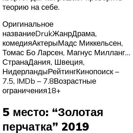
теорию на себе.
Оригинальное
названиеDrukЖанрДрама,
комедияАктерыМадс Миккельсен,
Томас Бо Ларсен, Магнус Милланг…
СтранаДания, Швеция,
НидерландыРейтингКинопоиск –
7.5, IMDb – 7.8Возрастные
ограничения18+
5 место: “Золотая
перчатка” 2019