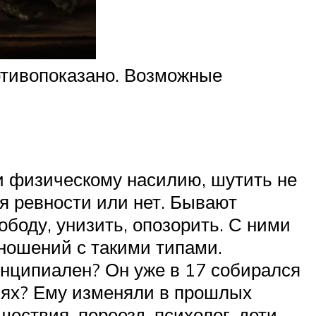
отивопоказано. Возможные
и физическому насилию, шутить не
ля ревности или нет. Бывают
ободу, унизить, опозорить. С ними
тношений с такими типами.
инципиален? Он уже в 17 собирался
ьях? Ему изменяли в прошлых
ествия, переезд, психолог, дети…