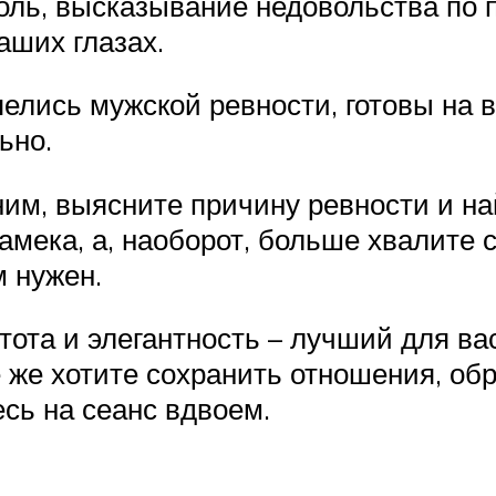
оль, высказывание недовольства по п
аших глазах.
елись мужской ревности, готовы на в
ьно.
ним, выясните причину ревности и н
амека, а, наоборот, больше хвалите 
м нужен.
тота и элегантность – лучший для ва
е же хотите сохранить отношения, обр
сь на сеанс вдвоем.