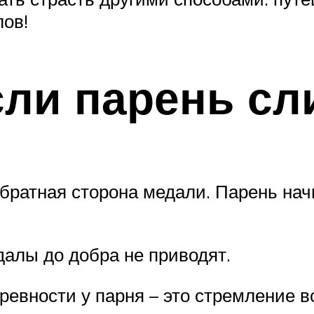
лов!
сли парень с
обратная сторона медали. Парень нач
далы до добра не приводят.
евности у парня – это стремление в