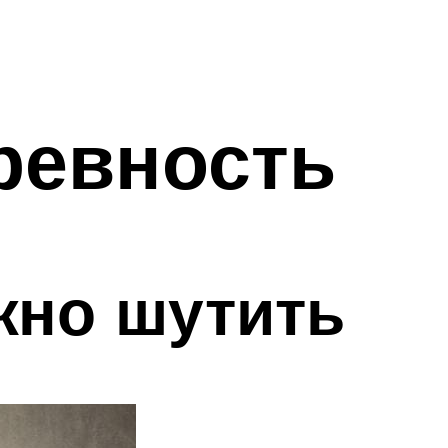
ревность
жно шутить