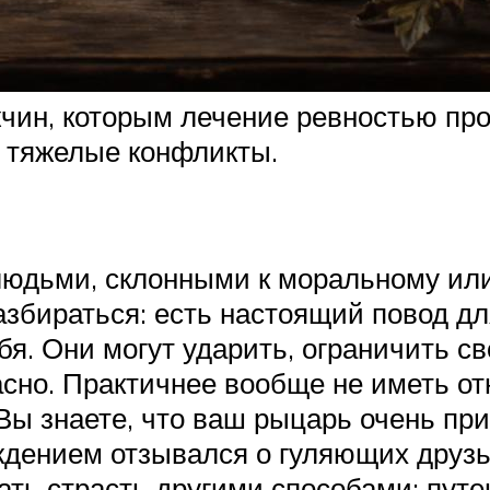
чин, которым лечение ревностью пр
и тяжелые конфликты.
людьми, склонными к моральному ил
 разбираться: есть настоящий повод д
. Они могут ударить, ограничить св
пасно. Практичнее вообще не иметь о
Вы знаете, что ваш рыцарь очень пр
уждением отзывался о гуляющих друз
ть страсть другими способами: путеш