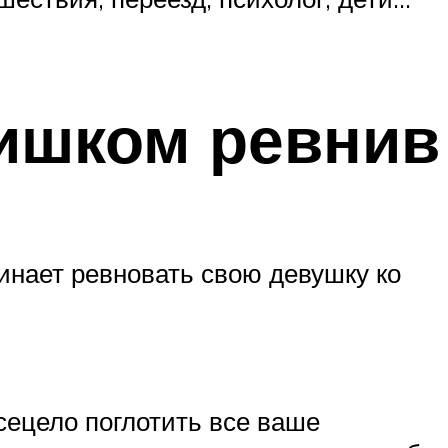
лишком ревнив
инает ревновать свою девушку ко
сецело поглотить все ваше