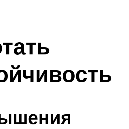
тать
ойчивость
вышения