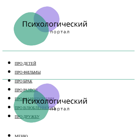
ПРО ДЕТЕЙ
ПРО ФИЛЬМЫ
ПРО БРАК
ПРО РАЗВОД
ПРО МАНИПУЛЯЦИИ
ПРО ВЛЮБЛЕННОСТЬ
ПРО ДРУЖБУ
МЕНЮ