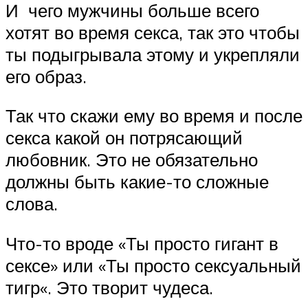
И чего мужчины больше всего
хотят во время секса, так это чтобы
ты подыгрывала этому и укрепляли
его образ.
Так что скажи ему во время и после
секса какой он потрясающий
любовник. Это не обязательно
должны быть какие-то сложные
слова.
Что-то вроде «Ты просто гигант в
сексе» или «Ты просто сексуальный
тигр«. Это творит чудеса.