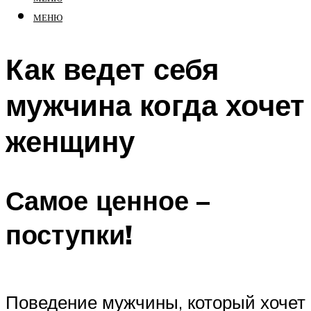
МЕНЮ
Как ведет себя
мужчина когда хочет
женщину
Самое ценное –
поступки!
Поведение мужчины, который хочет