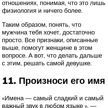
отношениях, понимая, что это лишь
физиология и ничего более.
Таким образом, понять, что
мужчина тебя хочет, достаточно
просто. Все признаки, описанные
выше, помогут женщине в этом
вопросе. А вот, что делать дальше
с этим, решать самой девушке.
11. Произноси его имя
«Имена — самый сладкий и самый
важный звук в любом языке », —