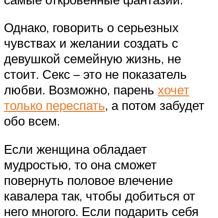
Однако, говорить о серьезных
чувствах и желании создать с
девушкой семейную жизнь, не
стоит. Секс – это не показатель
любви. Возможно, парень
хочет
только переспать
, а потом забудет
обо всем.
Если женщина обладает
мудростью, то она сможет
повернуть половое влечение
кавалера так, чтобы добиться от
него многого. Если подарить себя