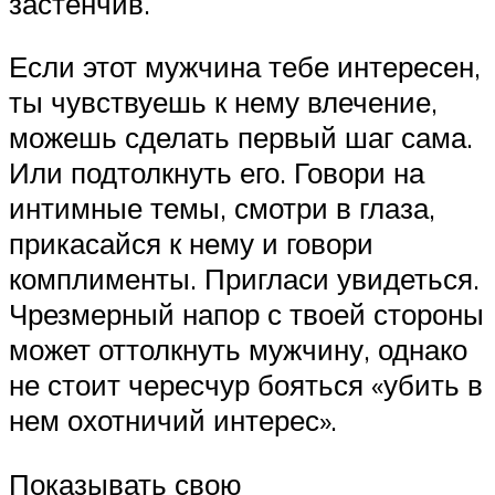
застенчив.
Если этот мужчина тебе интересен,
ты чувствуешь к нему влечение,
можешь сделать первый шаг сама.
Или подтолкнуть его. Говори на
интимные темы, смотри в глаза,
прикасайся к нему и говори
комплименты. Пригласи увидеться.
Чрезмерный напор с твоей стороны
может оттолкнуть мужчину, однако
не стоит чересчур бояться «убить в
нем охотничий интерес».
Показывать свою