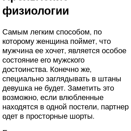
физиологии
Самым легким способом, по
которому женщина поймет, что
мужчина ее хочет, является особое
состояние его мужского
достоинства. Конечно же,
специально заглядывать в штаны
девушка не будет. Заметить это
возможно, если влюбленные
находятся в одной постели, партнер
одет в просторные шорты.