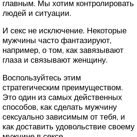
главным. Мы хотим контролировать
людей и ситуации.
И секс не исключение. Некоторые
мужчины часто фантазируют,
например, о том, как завязывают
глаза и связывают женщину.
Воспользуйтесь этим
стратегическим преимуществом.
Это один из самых действенных
способов, как сделать мужчину
сексуально зависимым от тебя, и
как доставить удовольствие своему
мужчине в сексе.