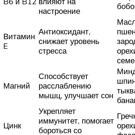
B6 и B12
влияют на
бобо
настроение
Мас
Антиоксидант,
пше
Витамин
снижает уровень
заро
E
стресса
орех
семе
Минд
Способствует
шпин
Магний
расслаблению
тыкв
мышц, улучшает сон
бана
Укрепляет
Греч
иммунитет, помогает
Цинк
орех
бороться со
фасо