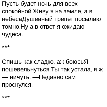
Пусть будет ночь для всех
спокойной.Живу я на земле, а в
небесаДушевный трепет посылаю
томно,Ну а в ответ я ожидаю
чудеса.
***
Спишь как сладко, аж боюсьЯ
пошевельнуться.Ты так устала, я ж
— ничуть, —Недавно сам
проснулся.
***