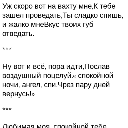
Уж скоро вот на вахту мне,К тебе
зашел проведать,Ты сладко спишь,
и жалко мнеВкус твоих губ
отведать.
***
Ну вот и всё, пора идти,Послав
воздушный поцелуй.« спокойной
ночи, ангел, спи.Чрез пару дней
вернусь!»
***
Любимая моя, спокойной тебе