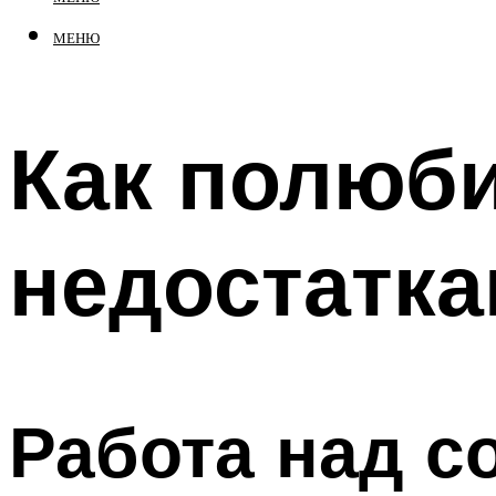
МЕНЮ
Как полюби
недостатк
Работа над с