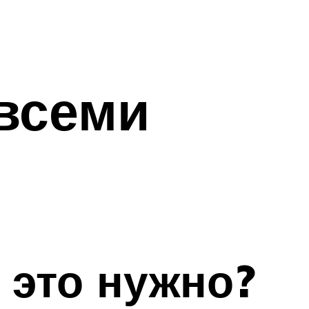
 всеми
 это нужно?