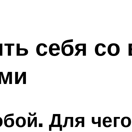
ть себя со
ами
обой. Для чего