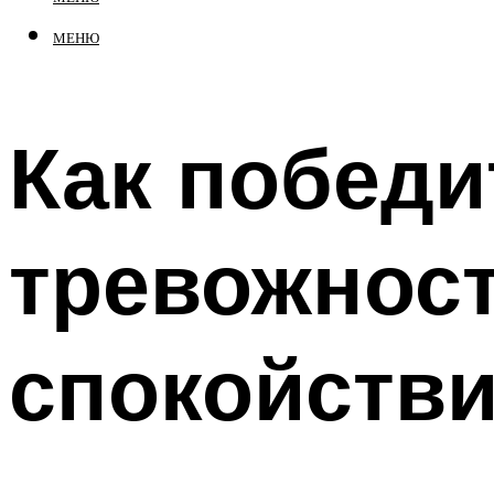
МЕНЮ
Как побед
тревожност
спокойств