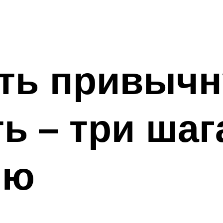
ить привыч
ь – три шаг
ию