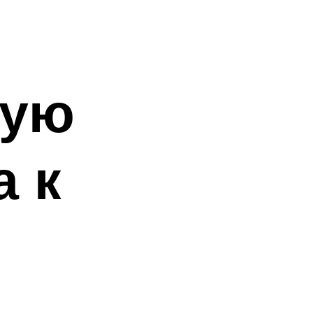
ную
а к