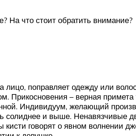
? На что стоит обратить внимание?
 за лицо, поправляет одежду или вол
ом. Прикосновения – верная примета т
енной. Индивидуум, желающий произв
ть солиднее и выше. Ненавязчивые 
 кисти говорят о явном волнении дж
тии к девушке.