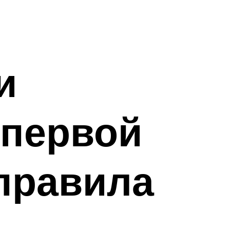
и
 первой
 правила