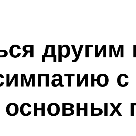
ься другим 
симпатию с
3 основных