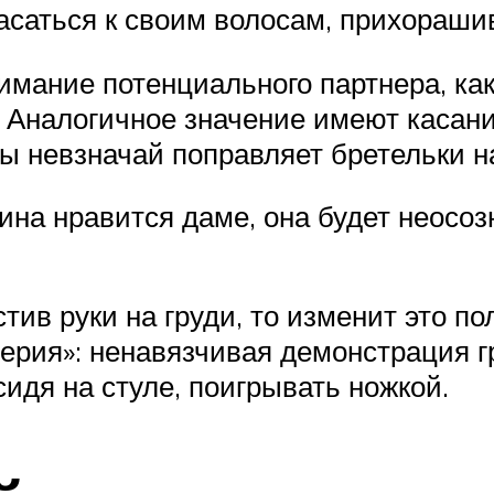
асаться к своим волосам, прихораши
мание потенциального партнера, как
р. Аналогичное значение имеют касан
 невзначай поправляет бретельки на 
на нравится даме, она будет неосоз
стив руки на груди, то изменит это 
ерия»: ненавязчивая демонстрация гр
сидя на стуле, поигрывать ножкой.