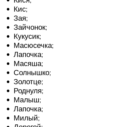
Кис;
Зая;
Зайчонок;
Кукусик;
Масюсечка;
Лапочка;
Масяша;
Солнышко;
Золотце;
Роднуля;
Малыш;
Лапочка;
Милый;
Дорогой;