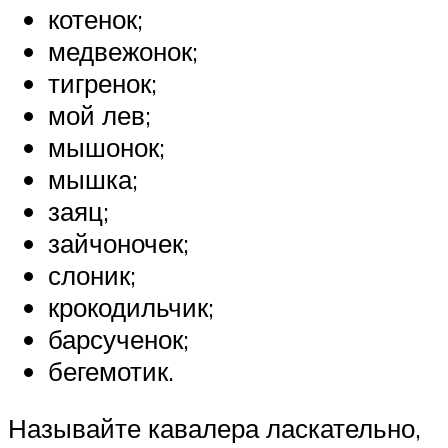
котенок;
медвежонок;
тигренок;
мой лев;
мышонок;
мышка;
заяц;
зайчоночек;
слоник;
крокодильчик;
барсученок;
бегемотик.
Называйте кавалера ласкательно,