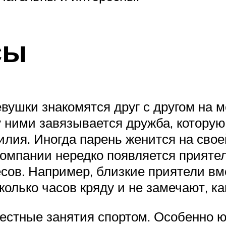
сы
вушки знакомятся друг с другом на м
 ними завязывается дружба, которую
илия. Иногда парень женится на своей
омпании нередко появляется приятел
есов. Например, близкие приятели вм
лько часов кряду и не замечают, ка
естные занятия спортом. Особенно ю