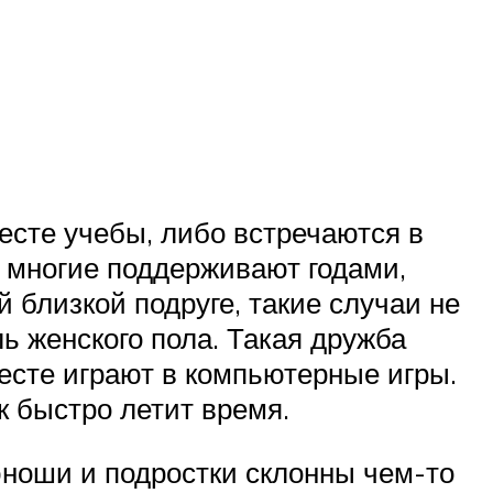
есте учебы, либо встречаются в
 многие поддерживают годами,
 близкой подруге, такие случаи не
ь женского пола. Такая дружба
есте играют в компьютерные игры.
к быстро летит время.
ноши и подростки склонны чем-то