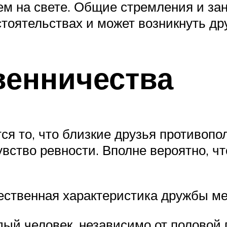
ем на свете. Общие стремления и заня
стоятельствах и может возникнуть д
венничества
ся то, что близкие друзья противопо
вство ревности. Вполне вероятно, чт
тественная характеристика дружбы 
дый человек, независимо от половой