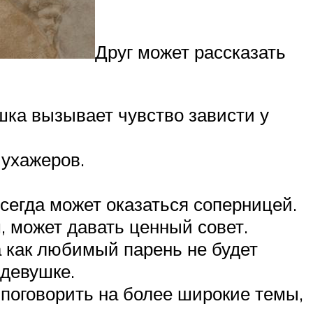
Друг может рассказать
шка вызывает чувство зависти у
 ухажеров.
всегда может оказаться соперницей.
м, может давать ценный совет.
а как любимый парень не будет
 девушке.
поговорить на более широкие темы,