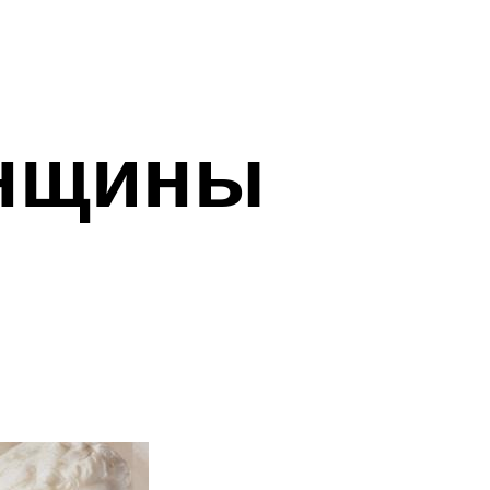
енщины