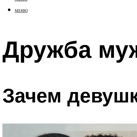
МЕНЮ
Дружба му
Зачем девушк