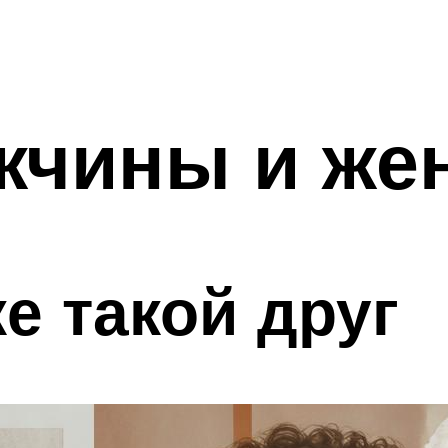
жчины и ж
е такой друг