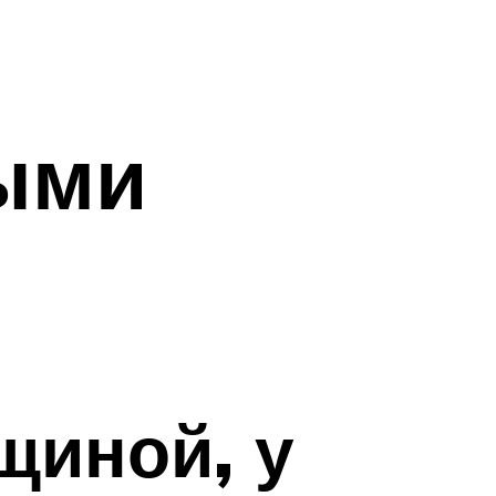
ыми
щиной, у