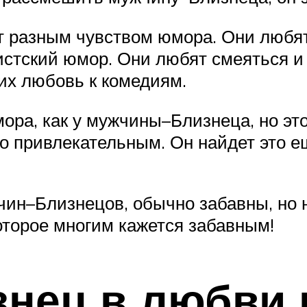
разным чувством юмора. Они любят
истский юмор. Они любят смеяться и
 их любовь к комедиям.
мора, как у мужчины–Близнеца, но эт
то привлекательным. Он найдет это 
ин–Близнецов, обычно забавны, но 
торое многим кажется забавным!
нец в любви 