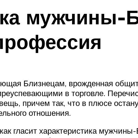
ика мужчины-Б
профессия
вующая Близнецам, врожденная общи
преуспевающими в торговле. Перечис
ещь, причем так, что в плюсе остан
ельного отношения.
, как гласит характеристика мужчин