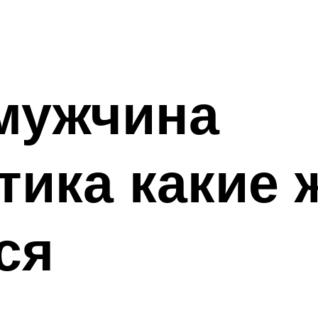
мужчина
тика какие
ся