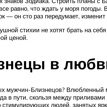
х знаков Зодиака. Строить планы с Б
се равно, что ждать у моря погоды.
к — он сто раз передумает, изменит 
ушной стихии не хотят брать на себя
ой ценой.
знецы в любв
ых мужчин-Близнецов? Влюбленный 
егда в пути, скользя между приливам
о стимулирующих людей, занятых яр