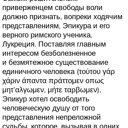
приверженцем свободы воли
должно признать, вопреки ходячим
представлениям, Эпикура и его
верного римского ученика,
Лукреция. Поставляя главным
интересом безболезненное
и безмятежное существование
единичного человека (τούτου γάρ
χάριν άπαντα πράττομεν οπως
μητ’αλγωμεν, μήτε ταρβωμεν),
Эпикур хотел освободить
человеческую душу от того
представления непреложной
судьбы, которое, вызывая в одних