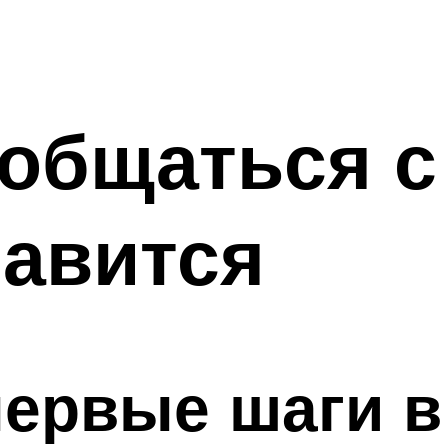
 общаться с
равится
первые шаги в