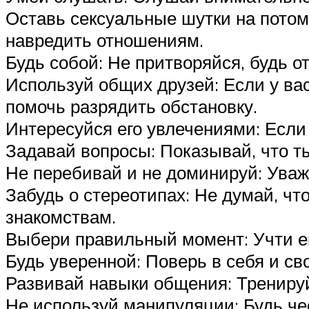
Оставь сексуальные шутки на потом
навредить отношениям.
Будь собой: Не притворяйся, будь о
Используй общих друзей: Если у ва
помочь разрядить обстановку.
Интересуйся его увлечениями: Если 
Задавай вопросы: Показывай, что т
Не перебивай и не доминируй: Уважа
Забудь о стереотипах: Не думай, чт
знакомствам.
Выбери правильный момент: Учти ег
Будь уверенной: Поверь в себя и св
Развивай навыки общения: Трениру
Не используй манипуляции: Будь че