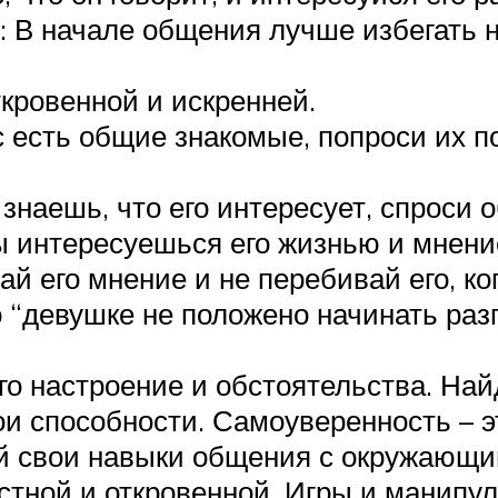
: В начале общения лучше избегать 
ткровенной и искренней.
с есть общие знакомые, попроси их п
знаешь, что его интересует, спроси о
ы интересуешься его жизнью и мнени
й его мнение и не перебивай его, ког
о “девушке не положено начинать раз
о настроение и обстоятельства. На
ои способности. Самоуверенность – э
й свои навыки общения с окружающим
стной и откровенной. Игры и манипу