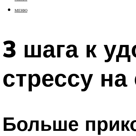
МЕНЮ
3 шага к уд
стрессу на
Больше прик