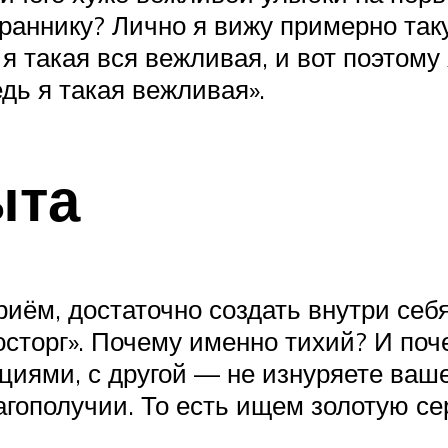
аннику? Лично я вижу примерно такую
 я такая вся вежливая, и вот поэтом
едь я такая вежливая».
ыта
иём, достаточно создать внутри себ
сторг». Почему именно тихий? И поч
иями, с другой — не изнуряете ваш
ополучии. То есть ищем золотую се