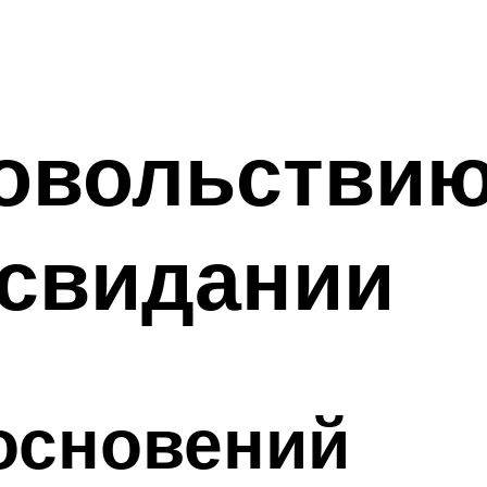
овольствию,
 свидании
основений