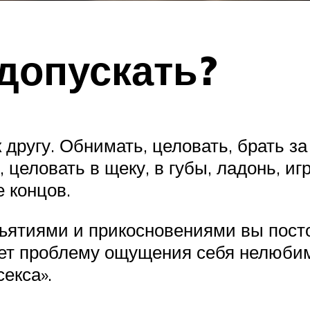
допускать?
 другу. Обнимать, целовать, брать за
 целовать в щеку, в губы, ладонь, иг
е концов.
бъятиями и прикосновениями вы пост
ет проблему ощущения себя нелюбимо
екса».