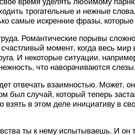
ё своё время уделять любимому парн
ходить трогательные и нежные слова,
ько самые искренние фразы, которые
труда. Романтические порывы сложно 
счастливый момент, когда весь мир 
 друга. И некоторые ситуации, наприм
нежность, что наворачиваются слезы
будет отвечать взаимностью. Может, о
м был случай, который теперь застав
 взять в этом деле инициативу в свои
вства ты к нему испытываешь. И он т