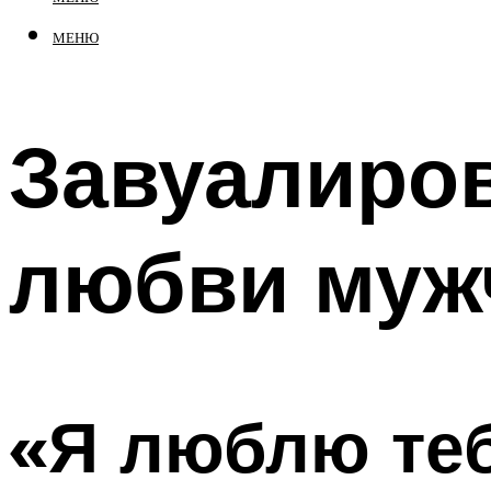
МЕНЮ
Завуалиров
любви мужч
«Я люблю теб