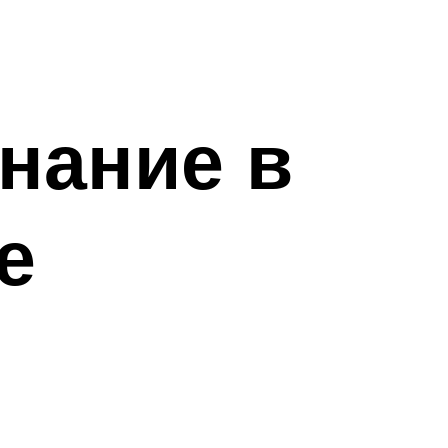
нание в
е