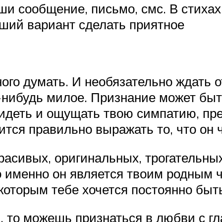
ши сообщение, письмо, смс. В стихах
оший вариант сделать приятное
го думать. И необязательно ждать от
нибудь милое. Признание может быть
видеть и ощущать твою симпатию, пр
тся правильно выражать то, что он ч
асивых, оригинальных, трогательных
 именно он является твоим родным ч
 которым тебе хочется постоянно быть
 то можешь признаться в любви с глаз