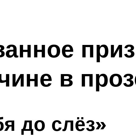
анное приз
ине в проз
я до слёз»