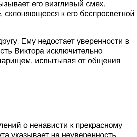
ызывает его визгливый смех.
, склоняющееся к его беспросветной
ругу. Ему недостает уверенности в
зость Виктора исключительно
товарищем, испытывая от общения
лений о ненависти к прекрасному
ета указывает на неуверенность