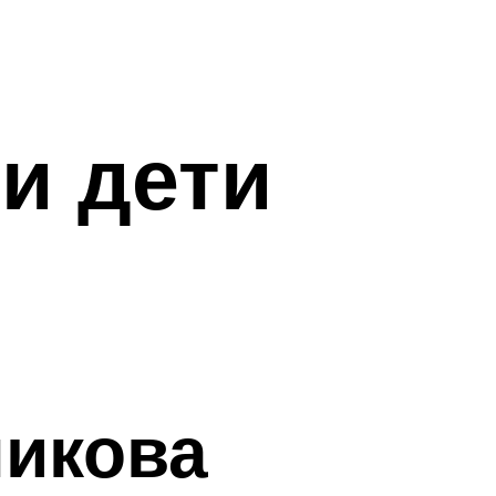
и дети
никова