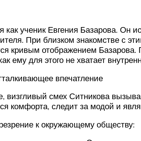
 как ученик Евгения Базарова. Он ис
теля. При близком знакомстве с эти
ится кривым отображением Базарова. 
как ему для этого не хватает внутрен
тталкивающее впечатление
ое, визгливый смех Ситникова вызыв
тся комфорта, следит за модой и явл
резрение к окружающему обществу: