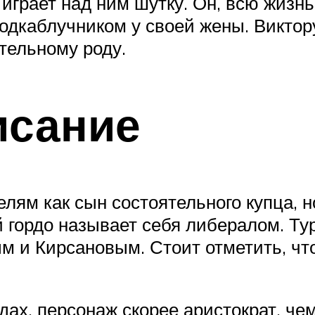
играет над ним шутку. Он, всю жизн
дкаблучником у своей жены. Виктору 
тельному роду.
исание
лям как сын состоятельного купца, н
й гордо называет себя либералом. Ту
 и Кирсановым. Стоит отметить, чт
дах, персонаж скорее аристократ, че