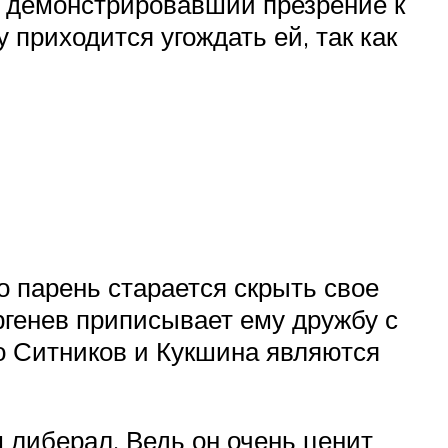
ь демонстрировавший презрение к
приходится угождать ей, так как
о парень старается скрыть свое
ргенев приписывает ему дружбу с
о Ситников и Кукшина являются
м либерал. Ведь он очень ценит