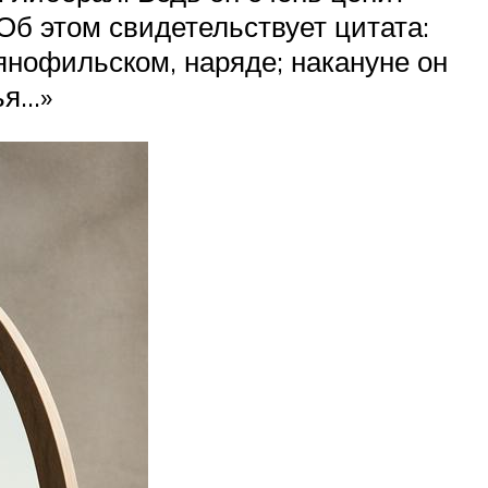
 Об этом свидетельствует цитата:
вянофильском, наряде; накануне он
ья…»