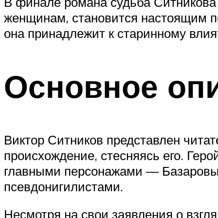
В финале романа судьба Ситникова 
женщинам, становится настоящим по
она принадлежит к старинному влия
Основное оп
Виктор Ситников представлен читате
происхождение, стесняясь его. Геро
главными персонажами — Базаровым
псевдонигилистами.
Несмотря на свои заявления о взгля