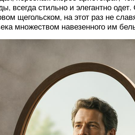
ы, всегда стильно и элегантно одет.
новом щегольском, на этот раз не сла
века множеством навезенного им бел