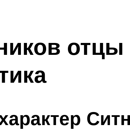
ников отцы 
тика
характер Сит