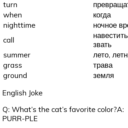
turn
превраща
when
когда
nighttime
ночное в
навестить
call
звать
summer
лето, лет
grass
трава
ground
земля
English Joke
Q: What’s the cat’s favorite color?A:
PURR-PLE