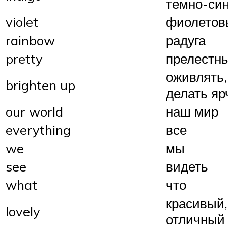
темно-си
violet
фиолетов
rainbow
радуга
pretty
прелестн
оживлять,
brighten up
делать яр
our world
наш мир
everything
все
we
мы
see
видеть
what
что
красивый,
lovely
отличный