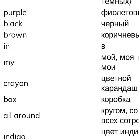
тёмных)
purple
фиолетов
black
черный
brown
коричнев
in
в
мой, моя,
my
мои
цветной
crayon
карандаш
box
коробка
кругом, со
all around
всех сотр
цвет инди
indigo