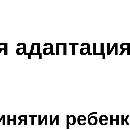
 адаптация
инятии ребен