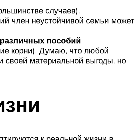
ольшинстве случаев).
кий член неустойчивой семьи может
 различных пособий
ие корни). Думаю, что любой
и своей материальной выгоды, но
изни
птируются к реальной жизни в