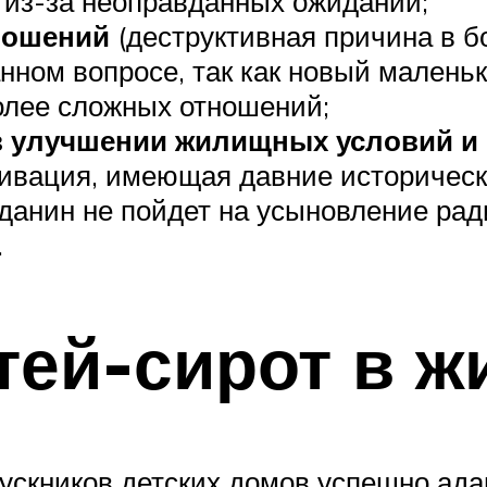
 из-за неоправданных ожиданий;
тношений
(деструктивная причина в б
нном вопросе, так как новый малень
олее сложных отношений;
в улучшении жилищных условий и
тивация, имеющая давние историческ
анин не пойдет на усыновление рад
.
тей-сирот в ж
ускников детских домов успешно ада