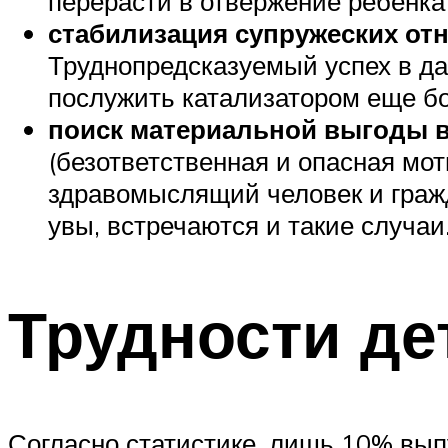
перерасти в отвержение ребенка
стабилизация супружеских о
Труднопредсказуемый успех в да
послужить катализатором еще б
поиск материальной выгоды 
(безответственная и опасная мо
здравомыслящий человек и гражд
увы, встречаются и такие случаи
Трудности де
Согласно статистике, лишь 10% вып