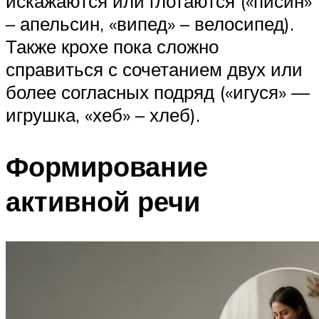
искажаются или глотаются («писин»
– апельсин, «випед» – велосипед).
Также крохе пока сложно
справиться с сочетанием двух или
более согласных подряд («игуся» —
игрушка, «хеб» – хлеб).
Формирование
активной речи