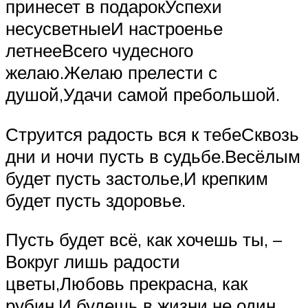
принесет в подарокУспехи
несусветныеИ настроенье
летнееВсего чудесного
желаю.Желаю прелести с
душой,Удачи самой пребольшой.
Струится радость вся к тебеСквозь
дни и ночи пусть в судьбе.Весёлым
будет пусть застолье,И крепким
будет пусть здоровье.
Пусть будет всё, как хочешь ты, –
Вокруг лишь радости
цветы,Любовь прекрасна, как
рубин,И будешь в жизни не один.