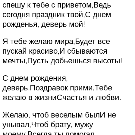
спешу к тебе с приветом,Ведь
сегодня праздник твой,С днем
рожденья, деверь мой!
Я тебе желаю мира,Будет все
пускай красиво,И сбываются
мечты,Пусть добьешься высоты!
С днем рождения,
деверь,Поздравок прими,Тебе
желаю в жизниСчастья и любви.
Желаю, чтоб веселым былИ не
унывал,Чтоб брату, мужу
моему,Всегда ты помогал.